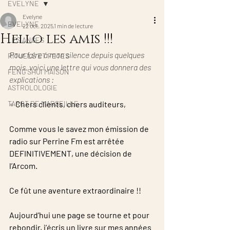
EVELYNE
Evelyne
EVELYNE
22 oct. 2025
1 min de lecture
Hello les amis !!!
LES ANGES
Pour faire à mon silence depuis quelques 
RITUELS ET FETES
mois, voici une lettre qui vous donnera des 
FENG SHUI MAISON
explications :
ASTROLOLOGIE
TAROT DE MARSEILLE
« 
Chers clients, chers auditeurs,
​​Comme vous le savez mon émission de 
radio sur Perrine Fm est arrêtée 
DEFINITIVEMENT, une décision de 
l’Arcom.
​​Ce fût une aventure extraordinaire !!
​​Aujourd’hui une page se tourne et pour 
rebondir, j’écris un livre sur mes années 