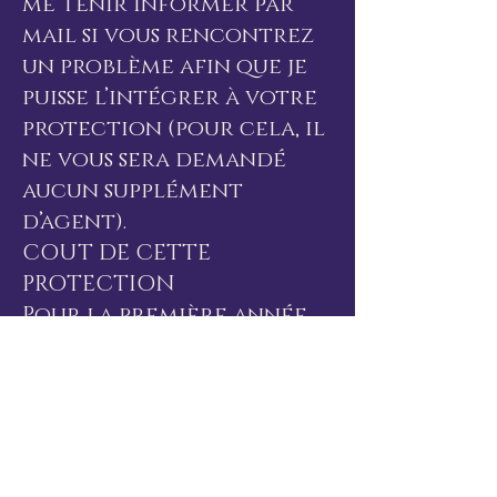
me tenir informer par
mail si vous rencontrez
un problème afin que je
puisse l’intégrer à votre
protection (pour cela, il
ne vous sera demandé
aucun supplément
d’agent).
COUT DE CETTE
PROTECTION
Pour la première année,
je vous demande 200
euros pour un an.
Mon travail consiste à
établir un dossier. Je dois
travailler sur chaque