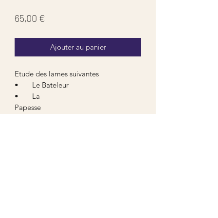
Prix
65,00 €
Ajouter au panier
Etude des lames suivantes
• Le Bateleur
• La
Papesse
• L'Impératrice
• L'Empereur
• Le Pape
• L'Amoureux
• Le Chariot
Aucun avis pour le moment