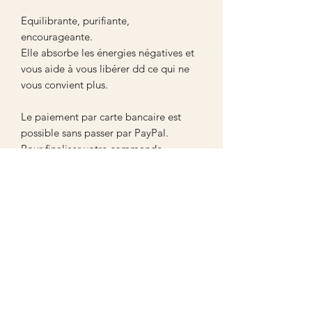
Equilibrante, purifiante,
encourageante.
Elle absorbe les énergies négatives et
vous aide à vous libérer dd ce qui ne
vous convient plus.
Le paiement par carte bancaire est
possible sans passer par PayPal.
Pour finaliser votre commande,
renseignez vos coordonnées, puis faites
défiler la page jusqu’au bouton noir «
Continuer ».
Vous accéderez ensuite au paiement
par carte bancaire.
Aucun avis pour le moment
Partagez votre expérience, soyez le premier
à laisser un avis.