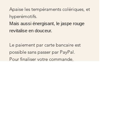
Apaise les tempéraments colériques, et
hyperémotifs.
Mais aussi énergisant, le jaspe rouge
revitalise en douceur.
Le paiement par carte bancaire est
possible sans passer par PayPal.
Pour finaliser votre commande,
renseignez vos coordonnées, puis faites
défiler la page jusqu’au bouton noir «
Continuer ».
Vous accéderez ensuite au paiement
par carte bancaire.
Aucun avis pour le moment
Partagez votre expérience, soyez le premier
à laisser un avis.