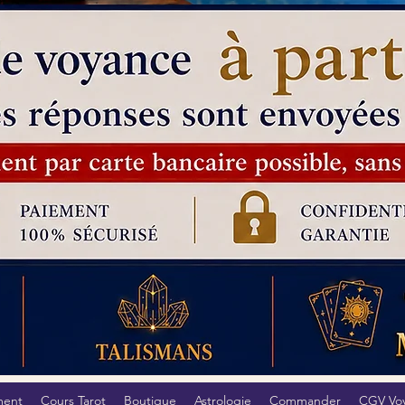
ment
Cours Tarot
Boutique
Astrologie
Commander
CGV Vo