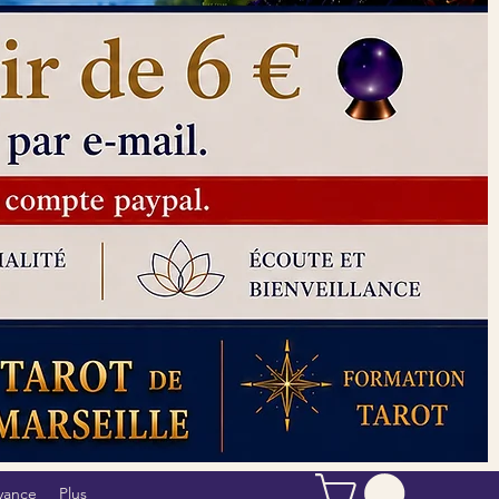
yance
Plus