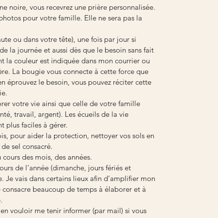
 noire, vous recevrez une prière personnalisée.
photos pour votre famille. Elle ne sera pas la
aute ou dans votre tête), une fois par jour si
 la journée et aussi dès que le besoin sans fait
nt la couleur est indiquée dans mon courrier ou
ère. La bougie vous connecte à cette force que
n éprouvez le besoin, vous pouvez réciter cette
ie.
er votre vie ainsi que celle de votre famille
é, travail, argent). Les écueils de la vie
t plus faciles à gérer.
is, pour aider la protection, nettoyer vos sols en
 de sel consacré.
u cours des mois, des années.
jours de l’année (dimanche, jours fériés et
. Je vais dans certains lieux afin d’amplifier mon
consacre beaucoup de temps à élaborer et à
.
n vouloir me tenir informer (par mail) si vous