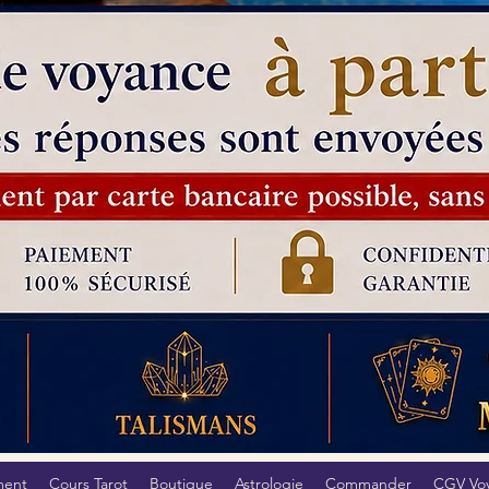
ment
Cours Tarot
Boutique
Astrologie
Commander
CGV Vo