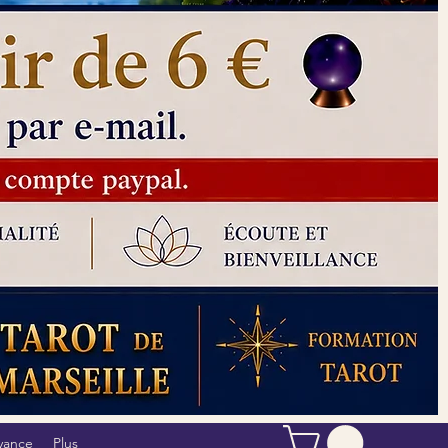
yance
Plus