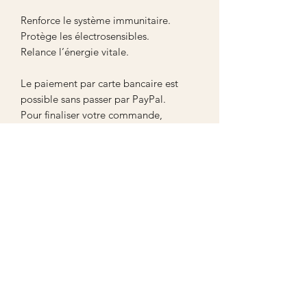
Renforce le système immunitaire.
Protège les électrosensibles.
Relance l’énergie vitale.
Le paiement par carte bancaire est
possible sans passer par PayPal.
Pour finaliser votre commande,
renseignez vos coordonnées, puis faites
défiler la page jusqu’au bouton noir «
Continuer ».
Vous accéderez ensuite au paiement
par carte bancaire.
Aucun avis pour le moment
Partagez votre expérience, soyez le premier
à laisser un avis.