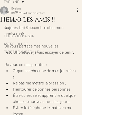
EVELYNE
Evelyne
EVELYNE
8 déc. 2024
1 min de lecture
Hello les amis !!
LES ANGES
Aujourd’hui 8 décembre c’est mon 
RITUELS ET FETES
anniversaire.
FENG SHUI MAISON
ASTROLOLOGIE
Je vous partage mes nouvelles 
TAROT DE MARSEILLE
résolutions que je vais essayer de tenir.
Je vous en fais profiter :
Organiser chacune de mes journées 
;
Ne pas me mettre la pression ;
M’entourer de bonnes personnes ;
Être curieuse et apprendre quelque 
chose de nouveau tous les jours ;
Éviter le téléphone le matin en me 
levant ;